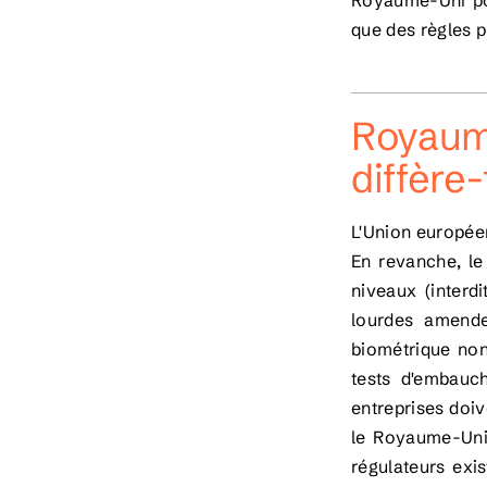
Royaume-Uni pou
que des règles p
Royaume
diffère-
L'Union européen
En revanche, le
niveaux (interd
lourdes amende
biométrique non 
tests d'embauch
entreprises doiv
le Royaume-Uni 
régulateurs exi