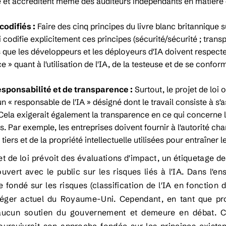
 et accréditent même des auditeurs indépendants en matière 
codifiés :
Faire des cinq principes du livre blanc britannique 
i codifie explicitement ces principes (sécurité/sécurité ; transp
 que les développeurs et les déployeurs d'IA doivent respecter
 » quant à l'utilisation de l'IA, de la testeuse et de se conform
esponsabilité et de transparence :
Surtout, le projet de loi 
« responsable de l'IA » désigné dont le travail consiste à s'as
 Cela exigerait également la transparence en ce qui concerne le
. Par exemple, les entreprises doivent fournir à l'autorité cha
iers et de la propriété intellectuelle utilisées pour entraîner l
jet de loi prévoit des évaluations d'impact, un étiquetage d
ouvert avec le public sur les risques liés à l'IA. Dans l
fondé sur les risques (classification de l'IA en fonction de
éger actuel du Royaume-Uni. Cependant, en tant que projet
'aucun soutien du gouvernement et demeure
en débat
. 