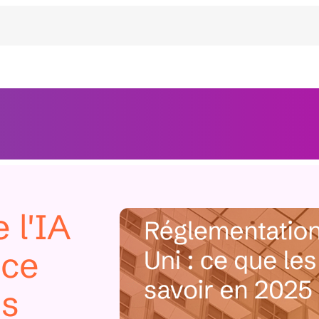
 l'IA
 ce
es