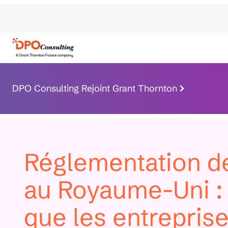
DPO Consulting Rejoint Grant Thornton
Réglementation de
au Royaume-Uni :
que les entrepris