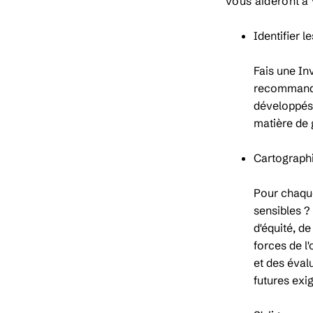
vous aideront à 
Identifier l
Fais une In
recommandat
développés 
matière de 
Cartographi
Pour chaque
sensibles ?
d'équité, de
forces de l
et des évalu
futures exi