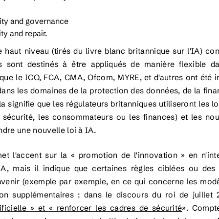
lity and governance
ty and repair.
 haut niveau (tirés du livre blanc britannique sur l'IA) co
ls sont destinés à être appliqués de manière flexible d
 que le ICO, FCA, CMA, Ofcom, MYRE, et d'autres ont été in
 dans les domaines de la protection des données, de la fi
la signifie que les régulateurs britanniques utiliseront les l
 sécurité, les consommateurs ou les finances) et les nouv
ndre une nouvelle loi à IA.
met l'accent sur la « promotion de l'innovation » en n'in
IA, mais il indique que certaines règles ciblées ou des 
'avenir (exemple par exemple, en ce qui concerne les modè
ion supplémentaires : dans le discours du roi de juillet
ificielle »
et
« renforcer les cadres de sécurité
»
. Compte