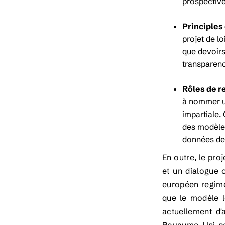
prospective
Principles 
projet de lo
que devoirs
transparence
Rôles de r
à nommer un 
impartiale.
des modèles
données de t
En outre, le pro
et un dialogue 
européen regime 
que le modèle l
actuellement d