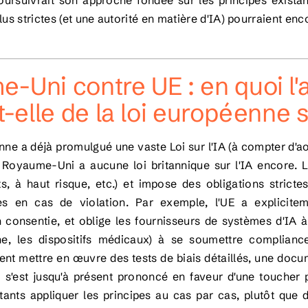
rsuivrait son approche fondée sur les principes exista
lus strictes (et une autorité en matière d'IA) pourraient enc
-Uni contre UE : en quoi l'
t-elle de la loi européenne s
ne a déjà promulgué une vaste Loi sur l'IA (à compter d'aoû
 Royaume-Uni a aucune loi britannique sur l'IA encore. La
its, à haut risque, etc.) et impose des obligations stric
s en cas de violation. Par exemple, l'UE a explicit
consentie, et oblige les fournisseurs de systèmes d'IA à h
e, les dispositifs médicaux) à se soumettre compliance
ent mettre en œuvre des tests de biais détaillés, une docu
s'est jusqu'à présent prononcé en faveur d'une
toucher 
stants appliquer les principes au cas par cas, plutôt que 