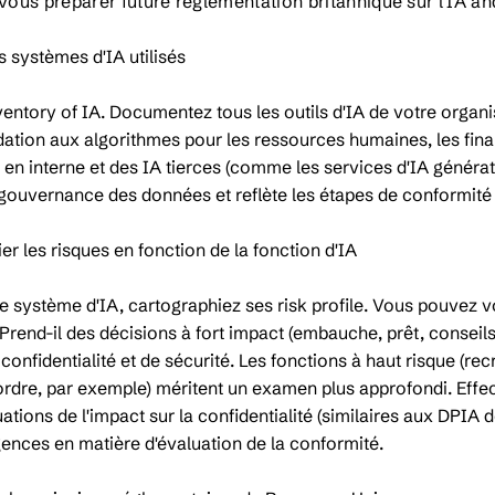
vous préparer future réglementation britannique sur l'IA and
es systèmes d'IA utilisés
ventory of IA. Documentez tous les outils d'IA de votre organ
ion aux algorithmes pour les ressources humaines, les finan
en interne et des IA tierces (comme les services d'IA générat
gouvernance des données et reflète les étapes de conformité 
er les risques en fonction de la fonction d'IA
 système d'IA, cartographiez ses risk profile. Vous pouvez v
 Prend-il des décisions à fort impact (embauche, prêt, conseils
 confidentialité et de sécurité. Les fonctions à haut risque (re
'ordre, par exemple) méritent un examen plus approfondi. Effect
ations de l'impact sur la confidentialité (similaires aux DPIA de
gences en matière d'évaluation de la conformité.