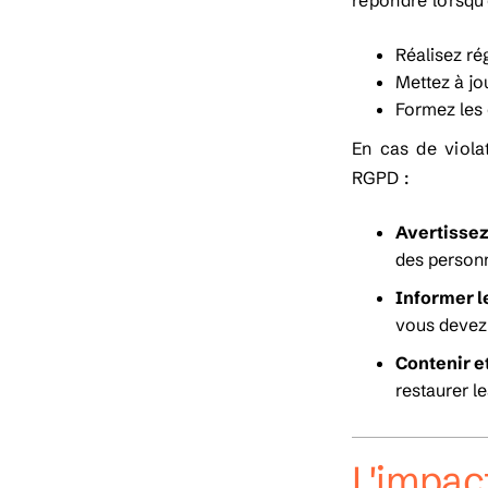
répondre lorsqu'
Réalisez rég
Mettez à jou
Formez les e
En cas de viola
RGPD :
Avertissez
des personn
Informer l
vous devez
Contenir e
restaurer l
L'impac