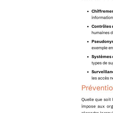
Chiffremen
information
Contrôles 
humaines d
Pseudonym
exemple en 
Systèmes 
types de sup
Surveillan
les accès n
Préventio
Quelle que soit
impose aux orga