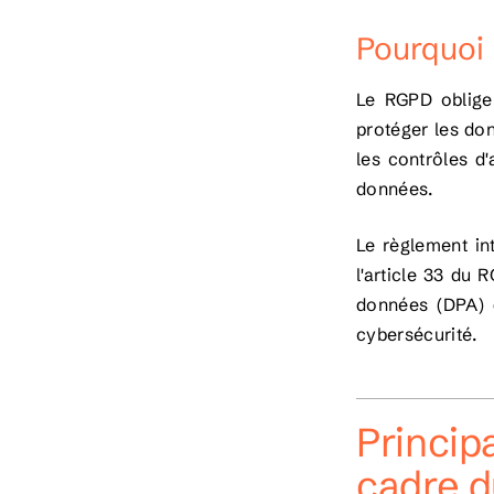
Pourquoi 
Le RGPD oblige
protéger les don
les contrôles d'
données.
Le règlement in
l'article 33 du 
données (DPA) d
cybersécurité.
Princip
cadre 