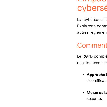
cybersé
La cybersécuri
Explorons comme
autres réglemen
Comment l
Le RGPD complète
des données per
Approche b
l'identific
Mesures te
sécurité.