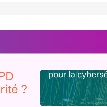
GPD
rité ?