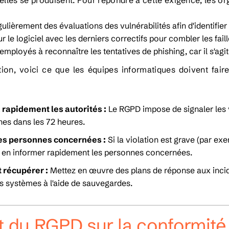
elles se produisent. Pour répondre à cette exigence, les or
ulièrement des évaluations des vulnérabilités afin d'identifier
r le logiciel avec les derniers correctifs pour combler les fail
mployés à reconnaître les tentatives de phishing, car il s'agit
tion, voici ce que les équipes informatiques doivent fai
 rapidement les autorités :
Le RGPD impose de signaler les v
es dans les 72 heures.
es personnes concernées :
Si la violation est grave (par ex
 en informer rapidement les personnes concernées.
t récupérer :
Mettez en œuvre des plans de réponse aux incide
es systèmes à l'aide de sauvegardes.
t du RGPD sur la conformité